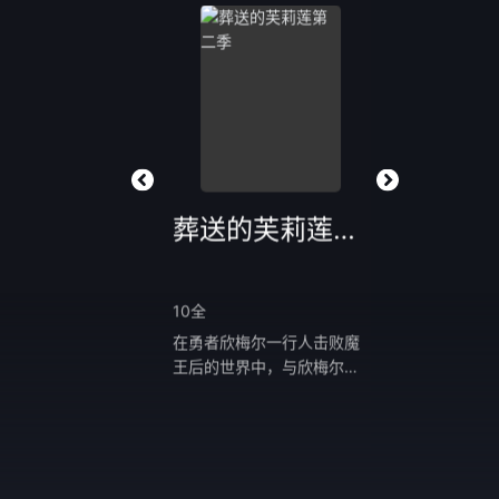
仙逆
葬送的芙莉莲第二季
一人之下
至152集
10全
更新至05集
自耳根同名小说《仙
在勇者欣梅尔一行人击败魔
张楚岚在碧游村
，讲述了乡村平凡少年
王后的世界中，与欣梅尔等
续帮冯宝宝查找
以心中之感动，逆仙而
人一同为世界带来和平、活
他拜访了陆瑾。
求的不仅是长生，更多
了千年以上的精灵魔法使──
瑾处拿到了三十
摆脱那背后的蝼蚁之
芙莉莲。在面对寿命已尽的
单，并意外得知
他坚信道在人为，以平
欣梅尔之死时，因落下的泪
走的原因。为了
资质踏入修真仙途，历
水与心中涌现的情感，踏上
藏品不落入贼人