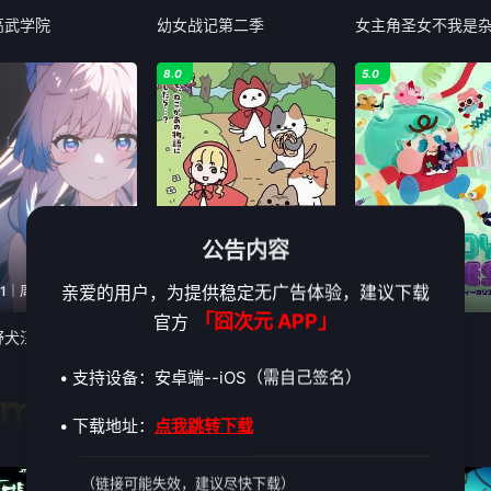
高武学院
幼女战记第二季
8.0
5.0
公告内容
亲爱的用户，为提供稳定无广告体验，建议下载
1｜周四20:45更
第43集
第17集
「囧次元 APP」
官方
野犬汪第二季
动起来从前有只猫
CandyCaries
• 支持设备：安卓端--iOS（需自己签名）
gman
• 下载地址：
点我跳转下载
4.0
3.0
（链接可能失效，建议尽快下载）