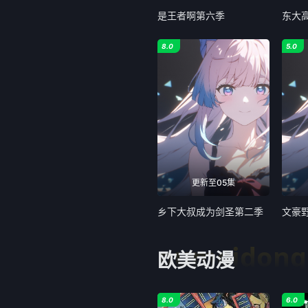
是王者啊第六季
东大
8.0
5.0
更新至05集
乡下大叔成为剑圣第二季
文豪
oumeidon
欧美动漫
8.0
6.0