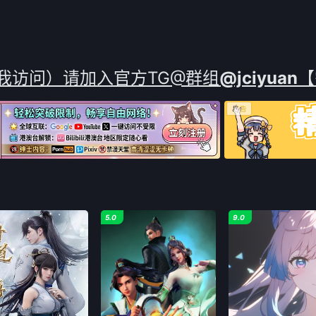
战况
尽传说。
荡混乱的“大海贼时
经坎
心智
我访问）请加入官方TG@群组
@jciyuan
【
5.0
9.0