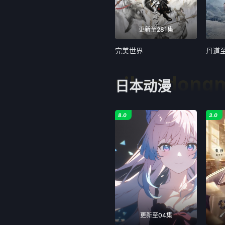
更新至281集
完美世界
丹道
ribendong
日本动漫
8.0
3.0
更新至04集