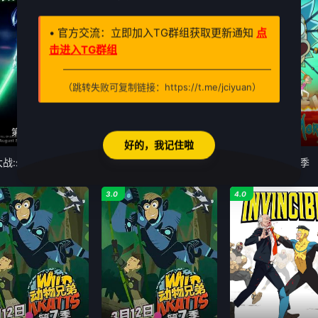
• 官方交流：立即加入TG群组获取更新通知
点
击进入TG群组
（跳转失败可复制链接：https://t.me/jciyuan）
第8集完结
每周一更新·更新至2集
10全
好的，我记住啦
星球大战:幻境—第九个绝地武士
柯蒂斯总统
瑞克和莫蒂第九季
3.0
4.0