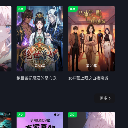
2.0
8.0
第50集
第20集
绝世兽妃魔君的掌心宠
女神蒙上眼之白夜南城
更多
7.0
7.0