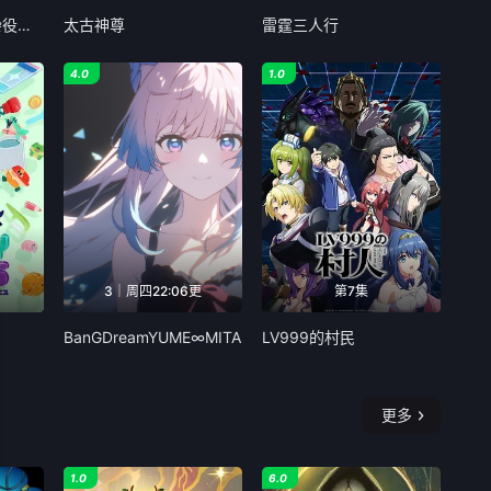
女主角圣女不我是杂役女仆自豪
太古神尊
雷霆三人行
4.0
1.0
3｜周四22:06更
第7集
BanGDreamYUME∞MITA
LV999的村民
更多
1.0
6.0