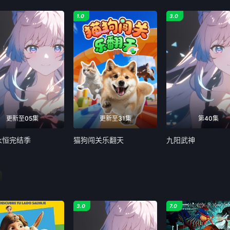
1.0
3.0
更新至05集
更新至31集
第40集
永恒完结季
猫狗闯关乐翻天
九阳武神
n
3.0
7.0