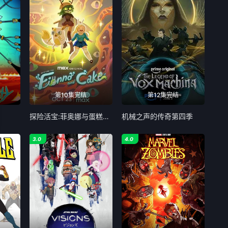
第10集完结
第12集完结
探险活宝:菲奥娜与蛋糕第二季
机械之声的传奇第四季
3.0
4.0