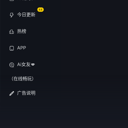
44
今日更新
热榜
APP
刃牙道:无敌
Ai女友💋
（在线畅玩）
第3集
&amp;amp;amp;amp;
广告说明
力量的终极象征“宫本武
来到允许使用武器的地
技场，愚地独步、涉川
气、烈海王等强者轮番
阵，挑战武藏如神一般
量。刀剑与拳头的生死