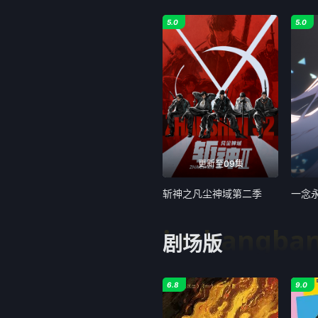
5.0
5.0
更新至09集
斩神之凡尘神域第二季
一念
juchangba
剧场版
6.8
9.0