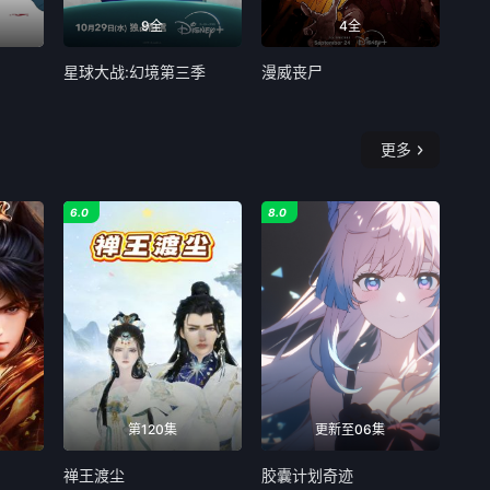
9全
4全
星球大战:幻境第三季
漫威丧尸
更多
6.0
8.0
第120集
更新至06集
禅王渡尘
胶囊计划奇迹