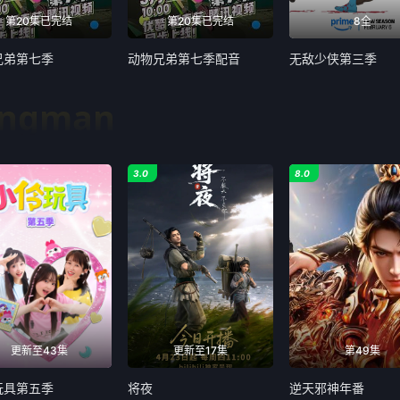
第20集已完结
第20集已完结
8全
兄弟第七季
动物兄弟第七季配音
无敌少侠第三季
ongman
3.0
8.0
更新至43集
更新至17集
第49集
玩具第五季
将夜
逆天邪神年番