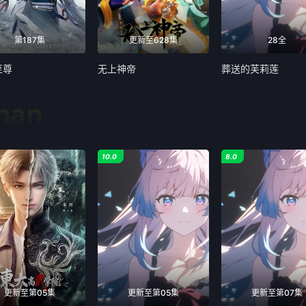
第187集
更新至628集
28全
至尊
无上神帝
葬送的芙莉莲
man
10.0
8.0
更新至第05集
更新至第05集
更新至第07集