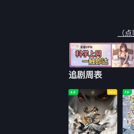
决，落败者难逃一死，
令人血脉贲张。
（点
追剧周表
new
4.0
7.0