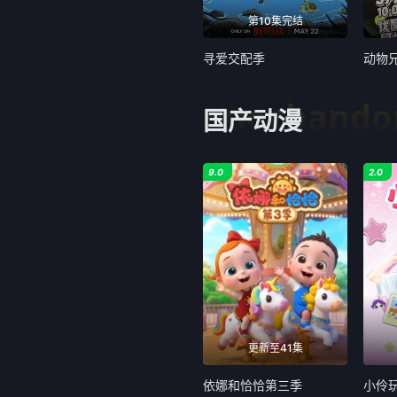
第10集完结
寻爱交配季
动物
guochand
国产动漫
9.0
2.0
更新至41集
依娜和恰恰第三季
小伶