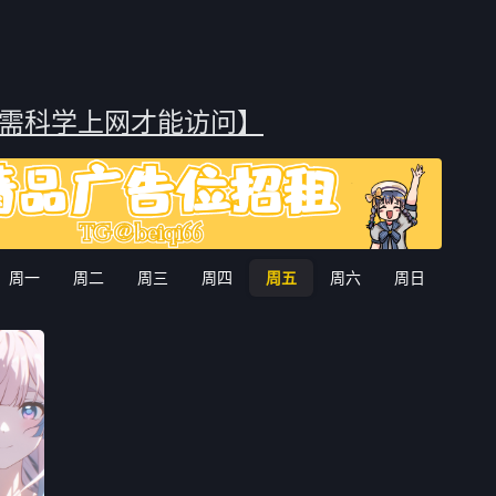
坷风雨，凭着其聪睿的
了「理解人类之心的旅
人开始朝着秦岭
，一步一
程」。在旅途中，她与曾由
十四谷出发
过去伙伴海塔抚养长大的魔
法使──费伦，以及同为伙伴
艾冉的弟子、战士──修塔尔
需科学上网才能访问】
克结伴同行，一同朝向魂魄
安眠之地《奥雷欧尔》前
进。旅程中，与形形色色的
人们相遇交流，并与狡诈的
魔族与魔物展开战斗。有时
平静温柔，有时无聊琐碎，
周一
周二
周三
周四
周五
周六
周日
有时激烈动荡，有时直击心
扉……所有的一切、每一个
瞬间，都一点一滴地堆叠成
三人无