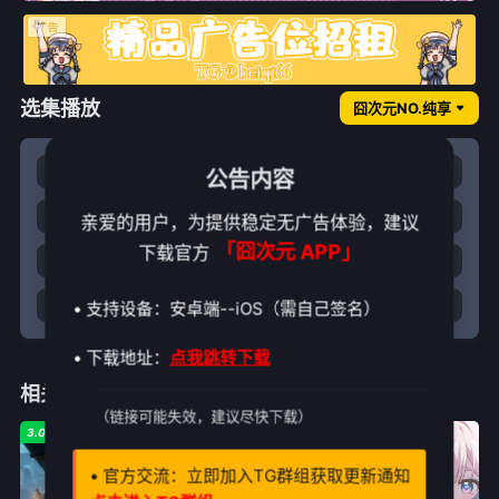
选集播放
囧次元NO.纯享
1
2
3
4
公告内容
5
6
7
8
亲爱的用户，为提供稳定无广告体验，建议
「囧次元 APP」
下载官方
9
10
11
12
13
14
15
特别篇
• 支持设备：安卓端--iOS（需自己签名）
• 下载地址：
点我跳转下载
相关推荐
（链接可能失效，建议尽快下载）
3.0
1.0
7.0
• 官方交流：立即加入TG群组获取更新通知