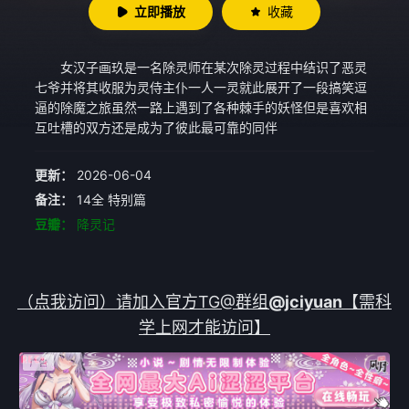
立即播放
收藏
女汉子画玖是一名除灵师在某次除灵过程中结识了恶灵
七爷并将其收服为灵侍主仆一人一灵就此展开了一段搞笑逗
逼的除魔之旅虽然一路上遇到了各种棘手的妖怪但是喜欢相
互吐槽的双方还是成为了彼此最可靠的同伴
更新：
2026-06-04
备注：
14全 特别篇
豆瓣：
降灵记
（点我访问）请加入官方TG@群组
@jciyuan
【需科
学上网才能访问】