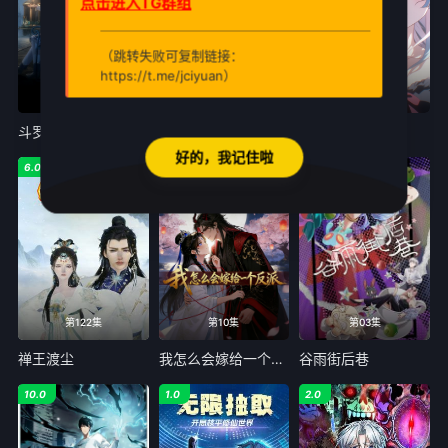
点击进入TG群组
（跳转失败可复制链接：
https://t.me/jciyuan）
更新至165集
更新至32集
更新至34话
斗罗大陆Ⅱ绝世唐门
猫狗闯关乐翻天
光阴之外
好的，我记住啦
6.0
4.0
6.0
第122集
第10集
第03集
禅王渡尘
我怎么会嫁给一个反派
谷雨街后巷
10.0
1.0
2.0