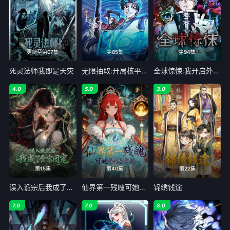
更新至第07集
第85集
第94集
死灵法师我即是天灾
无限抽取:开局核平修仙世界
全球惊悚:我开启外挂自选商城动态漫画
4.0
5.0
3.0
第15集
第40集
第22集
误入诡宗后我成了全宗团宠
仙界第一残魄可她悟性超绝
锦绣钱途
7.0
7.0
8.0