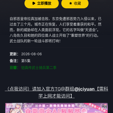
立即播放
收藏
自邪恶皇帝拉真加被击败、东京免遭邪恶势力入侵以来，已
过去了三个月。城市正在恢复，人们享受着重获的和平。然
而，新的威胁却在人类面前浮现，它的名字叫做“天道会”。
八岛佐久目和她的四位兽人战士开始了“重塑世界”的行动。
武士战队的新一轮战斗即将打响！
更新：
2026-08-06
备注：
第5集
豆瓣：
铠真传武士骑兵第二季
（点我访问）请加入官方TG@群组
@jciyuan
【需科
学上网才能访问】