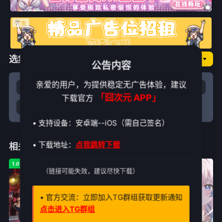
选集播放
囧次元NO.纯享
公告内容
亲爱的用户，为提供稳定无广告体验，建议
1
2
3
4
「囧次元 APP」
下载官方
5
• 支持设备：安卓端--iOS（需自己签名）
• 下载地址：
点我跳转下载
相关推荐
1.0
1.0
3.0
（链接可能失效，建议尽快下载）
• 官方交流：立即加入TG群组获取更新通知
点击进入TG群组