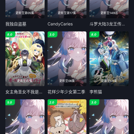
更新至第05集
更新至第17集
更新至149话
我独自盗墓
CandyCaries
斗罗大陆3龙王传说合集
8.0
3.0
8.0
更新至07集
更新至06集
更新至04集
女主角圣女不我是杂役女仆自豪
花样少年少女第二季
李熊猫
5.0
2.0
3.0