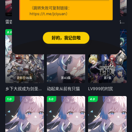
（跳转失败可复制链接：
更新至05集
更新至第05集
更新至第05集
https://t.me/jciyuan）
雷霆三人行
不虐待我的继母与继姐
乙女游戏世界对路人角色很不友好第二季
8.0
8.0
1.0
好的，我记住啦
更新至05集
第43集
第7集
乡下大叔成为剑圣第二季
动起来从前有只猫
LV999的村民
1.0
5.0
4.0