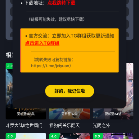
• 下载地址：
点我跳转下载
第29集
第30集
第31集
第32集
（链接可能失效，建议尽快下载）
第33集
第34集
第35集
第36集
• 官方交流：立即加入TG群组获取更新通知
第37集
第38集
第39集
第40集
点击进入TG群组
第41集
第42集
第43集
第44集
相关推荐
（跳转失败可复制链接：
第45集
第46集
第47集
第48集
https://t.me/jciyuan）
3.0
1.0
7.0
第49集
第50集
第51集
第52集
第53集
第54集
第55集
第56集
好的，我记住啦
第57集
第58集
第59集
第60集
更新至165集
更新至32集
更新至34话
斗罗大陆Ⅱ绝世唐门
猫狗闯关乐翻天
光阴之外
6.0
4.0
6.0