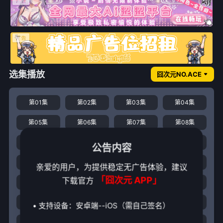
选集播放
囧次元NO.ACE
第01集
第02集
第03集
第04集
第05集
第06集
第07集
第08集
第09集
第10集
第11集
第12集
公告内容
第13集
第14集
第15集
第16集
亲爱的用户，为提供稳定无广告体验，建议
「囧次元 APP」
下载官方
第17集
第18集
第19集
第20集
第21集
第22集
第23集
第24集
• 支持设备：安卓端--iOS（需自己签名）
第25集
第26集
第27集
第28集