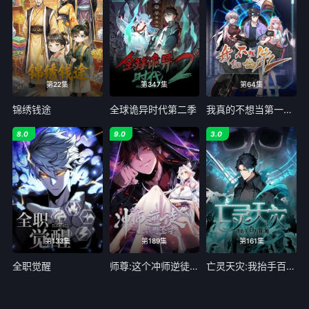
121
122
123
124
125
126
127
128
129
130
131
132
第22集
第347集
第64集
133
134
135
136
锦绣钱途
全球诡异时代第二季
我真的不想当第一第二季
137
138
139
140
8.0
9.0
3.0
141
142
143
144
145
146
147
148
149
150
151
152
第133集
第189集
第161集
全职觉醒
师尊:这个冲师逆徒才不是圣子动态漫画
亡灵天灾:我抬手百万骨海动态漫画