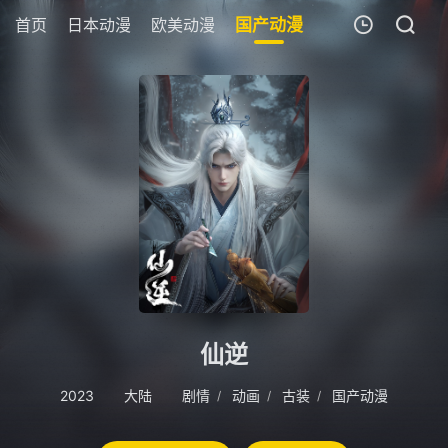
首页
日本动漫
欧美动漫
国产动漫
剧场版
追剧周
我的观影记录
暂无观看影片的记录
仙逆
2023
大陆
剧情
动画
古装
国产动漫
/
/
/