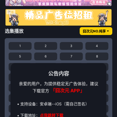
选集播放
囧次元NO.纯享
1
2
3
4
5
6
7
8
9
10
11
12
公告内容
13
14
15
16
亲爱的用户，为提供稳定无广告体验，建议
17
18
19
20
「囧次元 APP」
下载官方
21
22
23
24
• 支持设备：安卓端--iOS（需自己签名）
25
26
27
28
• 下载地址：
点我跳转下载