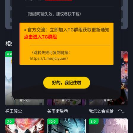
29
30
31
32
（链接可能失效，建议尽快下载）
33
34
35
36
37
38
39
40
• 官方交流：立即加入TG群组获取更新通知
点击进入TG群组
41
42
43
44
相关推荐
45
46
47
48
（跳转失败可复制链接：
6.0
6.0
4.0
https://t.me/jciyuan）
49
50
51
52
53
54
55
56
好的，我记住啦
57
58
59
60
61
62
63
64
第122集
第03集
第10集
65
66
67
68
禅王渡尘
谷雨街后巷
我怎么会嫁给一个反派
69
70
71
72
7.0
10.0
3.0
73
74
75
76