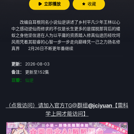
立即播放
收藏
改编自耳根同名小说仙逆讲述了乡村平凡少年王林以心
中之感动逆仙而修求的不仅是长生更多的是摆脱那背后的蝼
蚁之身他坚信道在人为以平庸的资质踏入修真仙途历经坎坷
风雨凭着其聪睿的心智一步一步走向巅峰凭一己之力扬名修
真界 2月26日不断更年番继续
更新：
2026-08-03
备注：
更新至152集
豆瓣：
仙逆
（点我访问）请加入官方TG@群组
@jciyuan
【需科
学上网才能访问】