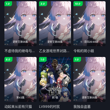
1.0
3.0
10.0
更新至第05集
更新至第05集
1｜周四20:40更
不虐待我的继母与继姐
乙女游戏世界对路人角色很不友好第二季
令和的斑小姐
8.0
1.0
1.0
第43集
第7集
更新至第05集
动起来从前有只猫
LV999的村民
我独自盗墓