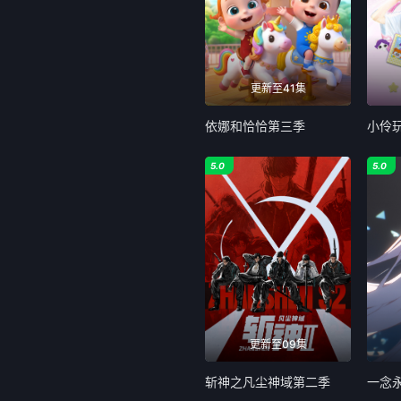
113
11
121
12
更新至41集
129
13
依娜和恰恰第三季
小伶
137
13
5.0
5.0
145
14
153
15
161
16
169
17
更新至09集
177
17
斩神之凡尘神域第二季
一念
185
18