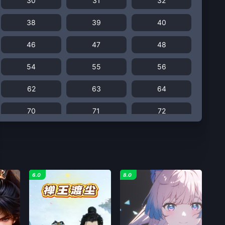
30
31
32
38
39
40
46
47
48
54
55
56
62
63
64
70
71
72
78
79
80
86
87
88
6.0
8.0
94
95
96
102
103
104
110
111
112