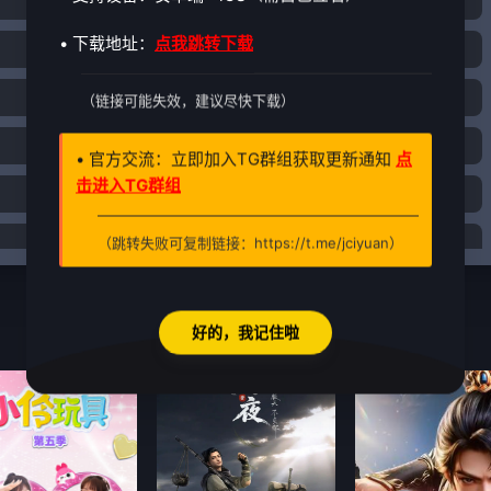
27
28
29
• 下载地址：
点我跳转下载
4
35
36
37
43
44
45
（链接可能失效，建议尽快下载）
0
51
52
53
• 官方交流：立即加入TG群组获取更新通知
点
击进入TG群组
8
59
60
61
6
67
68
69
（跳转失败可复制链接：https://t.me/jciyuan）
75
76
77
好的，我记住啦
83
84
85
3.0
8.0
0
91
92
93
8
99
100
101
6
107
108
109