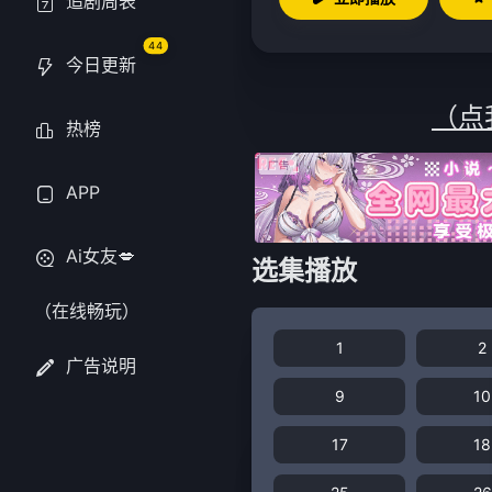
追剧周表
44
今日更新
（点
热榜
APP
Ai女友💋
选集播放
（在线畅玩）
1
2
广告说明
9
10
17
18