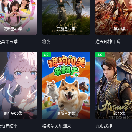
4
115
116
117
2
123
124
125
更新至43集
更新至17集
第49集
0
131
132
133
玩具第五季
将夜
逆天邪神年番
8
139
140
141
1.0
3.0
6
147
148
149
4
155
156
157
2
163
164
165
0
171
172
173
更新至05集
更新至31集
第40集
8
179
180
181
永恒完结季
猫狗闯关乐翻天
九阳武神
6
187
188
189