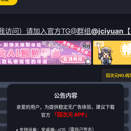
我访问）请加入官方TG@群组
@jciyuan
【
囧次元NO.纯
3
4
5
公告内容
11
12
13
亲爱的用户，为提供稳定无广告体验，建议下载
「囧次元 APP」
官方
19
20
21
• 支持设备：安卓端--iOS（需自己签名）