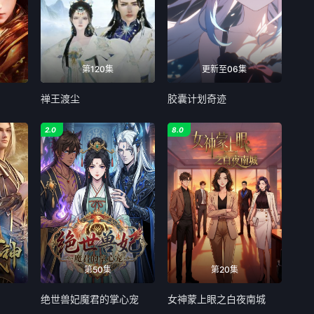
118
119
120
126
127
128
第120集
更新至06集
134
135
136
禅王渡尘
胶囊计划奇迹
142
143
144
2.0
8.0
150
151
152
158
159
160
166
167
168
174
175
176
第50集
第20集
182
183
184
绝世兽妃魔君的掌心宠
女神蒙上眼之白夜南城
190
191
192