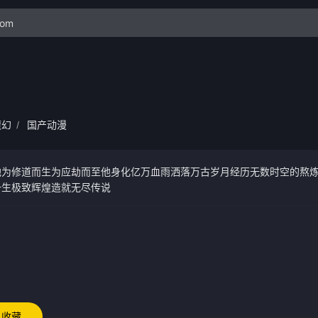
魔幻
国产动漫
/
他为修道而生为应劫而至他身化亿万血雨洒落万古岁月经历无数时空的熬
一生极致辉煌造就无尽传说
收藏