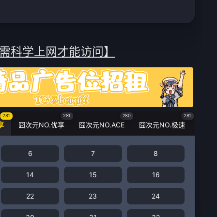
需科学上网才能访问】
281
281
280
281
享
囧次元NO.优享
囧次元NO.ACE
囧次元NO.极速
6
7
8
14
15
16
22
23
24