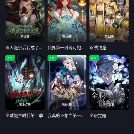
121
122
123
124
125
126
127
128
129
130
131
132
第15集
第40集
第22集
133
134
135
136
误入诡宗后我成了全宗团宠
仙界第一残魄可她悟性超绝
锦绣钱途
137
138
139
140
7.0
7.0
8.0
141
142
143
144
145
146
147
148
149
150
151
152
第347集
第64集
第133集
153
154
155
156
全球诡异时代第二季
我真的不想当第一第二季
全职觉醒
157
158
159
160
161
162
163
164