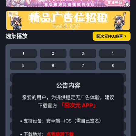
选集播放
囧次元NO.纯享
1
2
3
4
5
6
7
8
9
10
11
12
公告内容
13
14
15
16
亲爱的用户，为提供稳定无广告体验，建议
17
18
19
20
「囧次元 APP」
下载官方
21
22
23
24
• 支持设备：安卓端--iOS（需自己签名）
25
26
27
28
• 下载地址：
点我跳转下载