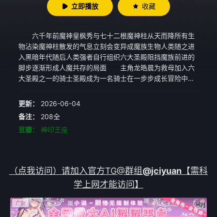
立即播放
收藏
六千年前魔神皇枫秀与七十二根魔神柱从天而降所有生
物沾染魔神柱散发的气息立刻会变异成魔族生物人类随之进
入黑暗年代随后人类强者自行组织六大圣殿阻挡魔族前进的
脚步逐渐形成人魔共存的局面 主角龙皓晨为救母加入六
大圣殿之一的骑士圣殿成为一名骑士在一步步成长冒险中奇
遇诡计命运般的爱情与友情不断在他身上上演龙皓晨坚守骑
士精神通过自己的人格与努力赢得他人认可他先是与六大圣
更新：
2026-06-04
殿其他天才少年组成1号猎魔团对抗魔族为人类的生存与尊严
备注：
208全
奋战同时不惜献出生命守护自己的伙伴与最珍贵的爱人而世
豆瓣：
神印王座
界的局势变化难测更多的阴谋在酝酿更深的秘密也等着他却
揭开 而最终龙皓晨是否能赢得神印王座的认可登上骑士
圣殿的最高荣耀同时他又是否能面对所有真相揭开的那一刻
化解整个世界最大的危机一切都有待揭晓
（点我访问）请加入官方TG@群组
@jciyuan
【需科
学上网才能访问】