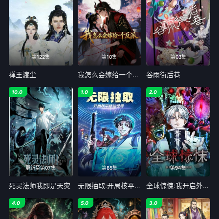
77
78
79
80
81
82
83
84
第122集
第10集
第03集
85
86
87
88
禅王渡尘
我怎么会嫁给一个反派
谷雨街后巷
89
90
91
92
10.0
1.0
2.0
93
94
95
96
97
98
99
100
101
102
103
104
105
106
107
108
更新至第07集
第85集
第94集
109
110
111
112
死灵法师我即是天灾
无限抽取:开局核平修仙世界
全球惊悚:我开启外挂自选商城动态漫画
113
114
115
116
4.0
5.0
3.0
117
118
119
120