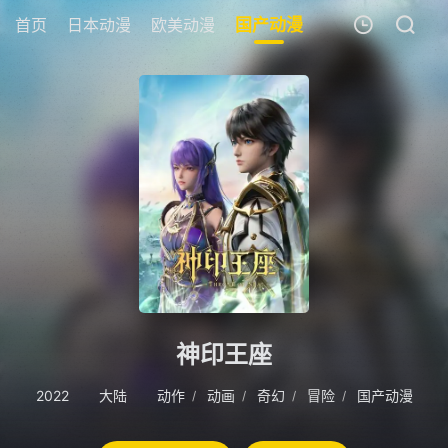
首页
日本动漫
欧美动漫
国产动漫
剧场版
追剧周
我的观影记录
暂无观看影片的记录
神印王座
2022
大陆
动作
动画
奇幻
冒险
国产动漫
/
/
/
/