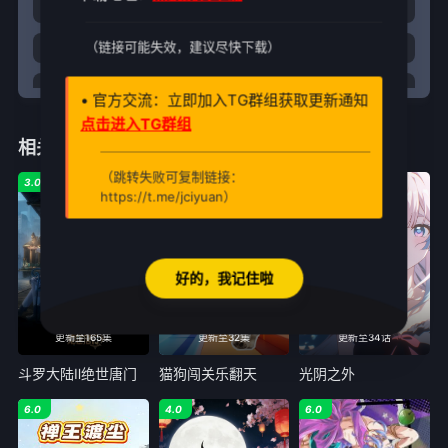
29
30
31
32
（链接可能失效，建议尽快下载）
33
34
35
36
37
38
39
40
• 官方交流：立即加入TG群组获取更新通知
点击进入TG群组
41
42
43
44
相关推荐
45
46
47
48
（跳转失败可复制链接：
3.0
1.0
7.0
https://t.me/jciyuan）
49
50
51
52
53
54
55
56
好的，我记住啦
57
58
59
60
61
62
63
64
更新至165集
更新至32集
更新至34话
65
66
67
68
斗罗大陆Ⅱ绝世唐门
猫狗闯关乐翻天
光阴之外
69
70
71
72
6.0
4.0
6.0
73
74
75
76