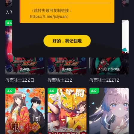
第18集
更新至第32集
5#周六
（跳转失败可复制链接：
入间同学入魔了第四季
数码宝贝BEATBREAK
提欧奥特曼
https://t.me/jciyuan）
8.0
6.0
5.0
好的，我记住啦
第46集
第46集
46|周日10:00更
假面骑士ZZZ​日
假面骑士ZZZ
假面骑士ZEZTZ
3.0
5.0
8.0