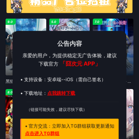
9.0
5.0
7.0
公告内容
亲爱的用户，为提供稳定无广告体验，建议
「囧次元 APP」
下载官方
第17集
第16集
第5集
• 支持设备：安卓端--iOS（需自己签名）
黑猫和魔女的课堂
小书痴的下克上领主的养女
世界最强的后卫～迷宫国的新人探索者
• 下载地址：
点我跳转下载
8.0
4.0
3.0
（链接可能失效，建议尽快下载）
• 官方交流：立即加入TG群组获取更新通知
点击进入TG群组