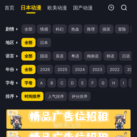
首页
日本动漫
欧美动漫
国产动漫
剧场版
追剧周
我的观影记录
剧情
全部
情感
科幻
热血
推理
搞笑
冒险
地区
全部
日本
语言
全部
国语
英语
粤语
闽南语
韩语
日语
年份
全部
2026
2025
2024
2023
2022
2021
暂无观看影片的记录
字母
字母
A
B
C
D
E
F
G
H
I
J
排序
时间排序
人气排序
评分排序