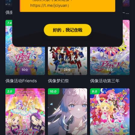
已完结
12全
26全
https://t.me/jciyuan）
偶像星愿第二季
偶像大师百万现场
偶像活动Friends～闪耀的宝石～
7.4
5.0
3.0
好的，我记住啦
50全
24全
51全
偶像活动Friends
偶像梦幻祭
偶像活动第三年
2.0
10.0
9.0