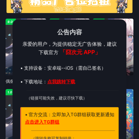
9.0
2.0
10.0
公告内容
亲爱的用户，为提供稳定无广告体验，建议
「囧次元 APP」
下载官方
• 支持设备：安卓端--iOS（需自己签名）
完结
已完结
完结
• 下载地址：
点我跳转下载
偶像大师灰姑娘女孩第二季
偶像大师
偶像大师SideM
1.0
7.0
6.0
（链接可能失效，建议尽快下载）
• 官方交流：立即加入TG群组获取更新通知
点击进入TG群组
（跳转失败可复制链接：