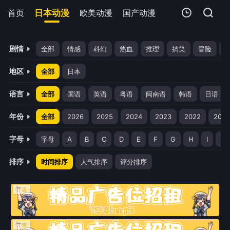
首页
日本动漫
欧美动漫
国产动漫
剧场版
追剧周
我的观影记录
剧情
全部
情感
科幻
热血
推理
搞笑
冒险
地区
全部
日本
语言
全部
国语
英语
粤语
闽南语
韩语
日语
年份
全部
2026
2025
2024
2023
2022
2021
暂无观看影片的记录
字母
字母
A
B
C
D
E
F
G
H
I
J
排序
时间排序
人气排序
评分排序