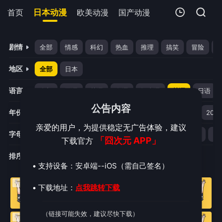
首页
日本动漫
欧美动漫
国产动漫
剧场版
追剧周
我的观影记录
剧情
全部
情感
科幻
热血
推理
搞笑
冒险
地区
全部
日本
语言
全部
国语
英语
粤语
闽南语
韩语
日语
公告内容
年份
全部
2026
2025
2024
2023
2022
2021
暂无观看影片的记录
亲爱的用户，为提供稳定无广告体验，建议
字母
字母
A
B
C
D
E
F
G
H
I
J
「囧次元 APP」
下载官方
排序
时间排序
人气排序
评分排序
• 支持设备：安卓端--iOS（需自己签名）
• 下载地址：
点我跳转下载
（链接可能失效，建议尽快下载）