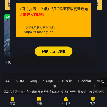
• 官方交流：立即加入TG群组获取更新通知
点击进入TG群组
8.0
7.0
（跳转失败可复制链接：
https://t.me/jciyuan）
好的，我记住啦
第5集
完结
水边之夜
爆笑虫子
RSS
Baidu
Google
Sogou
TG反馈
TG交流群
APP
下载
囧次元本站所有内容均来自互联网分享站点所提供的公开引用资源，未提供资源
上传、存储服务
首页
周表
排行榜
我的