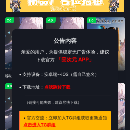
7.0
4.0
3.0
公告内容
亲爱的用户，为提供稳定无广告体验，建议
「囧次元 APP」
下载官方
日语 1080P
4|周三23:30更
第12集完结
• 支持设备：安卓端--iOS（需自己签名）
哆啦A梦:新大雄与铁人兵团
恋爱游戏世界对路人角色很不友好第二季
ALDNOAHZERO
• 下载地址：
点我跳转下载
9.0
5.0
4.0
（链接可能失效，建议尽快下载）
• 官方交流：立即加入TG群组获取更新通知
点击进入TG群组