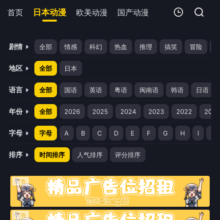
首页
日本动漫
欧美动漫
国产动漫
剧场版
追剧周
我的观影记录
剧情
全部
情感
科幻
热血
推理
搞笑
冒险
地区
全部
日本
语言
全部
国语
英语
粤语
闽南语
韩语
日语
年份
全部
2026
2025
2024
2023
2022
2021
暂无观看影片的记录
字母
字母
A
B
C
D
E
F
G
H
I
J
排序
时间排序
人气排序
评分排序