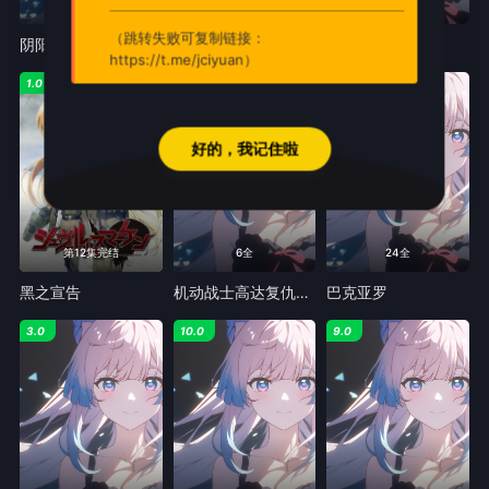
12全
已完结
24全
（跳转失败可复制链接：
阴阳回天Re:Birth
想星的大天使
魔神创造传
https://t.me/jciyuan）
1.0
8.0
1.0
好的，我记住啦
第12集完结
6全
24全
黑之宣告
机动战士高达复仇的镇魂曲
巴克亚罗
3.0
10.0
9.0