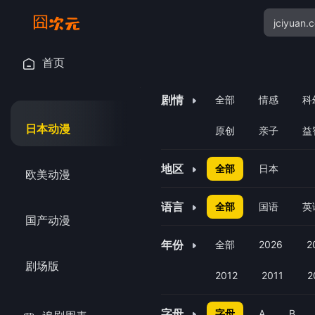
首页
剧情
全部
情感
科
日本动漫
原创
亲子
益
地区
全部
日本
欧美动漫
语言
全部
国语
英
国产动漫
年份
全部
2026
2
剧场版
2012
2011
2
字母
字母
A
B