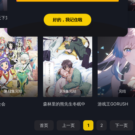
26全
13全
24全
天下第四季
黄金神威第四季
蓝色监狱
好的，我记住啦
3.0
4.0
第12集完结
第9集完结
完结
公会
森林里的熊先生冬眠中
游戏王GORUSH
首页
上一页
1
2
下一页