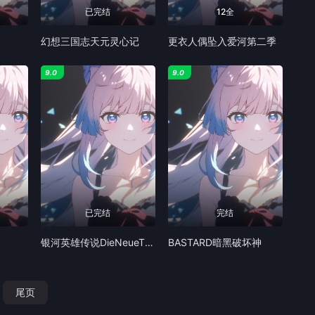
已完结
12全
幻想三国志天元灵心记
更衣人偶坠入爱河第二季
9.0
9.0
已完结
完结
银河英雄传说DieNeueThese策谋
BASTARD暗黑破坏神
尾页