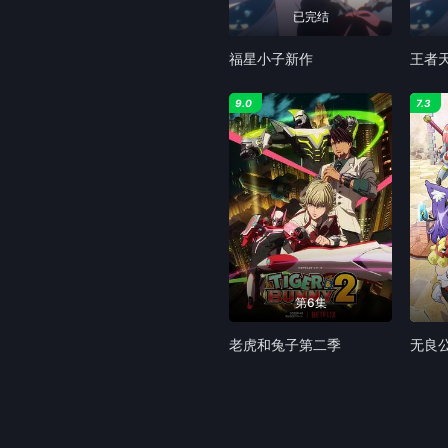
已完结
福星小子新作
王者
9.0
7.3
第6集
老虎和兔子第二季
无良