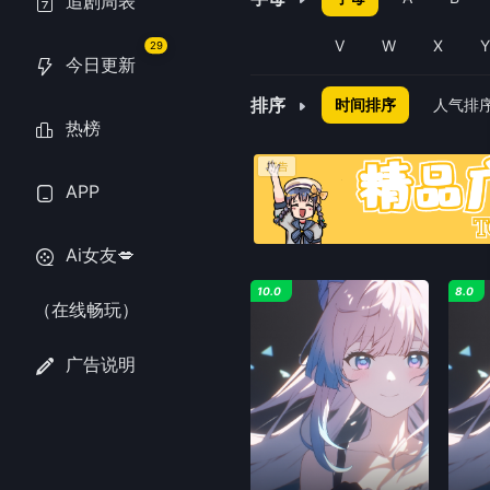
追剧周表
V
W
X
29
今日更新
排序
时间排序
人气排
热榜
APP
Ai女友💋
10.0
8.0
（在线畅玩）
广告说明