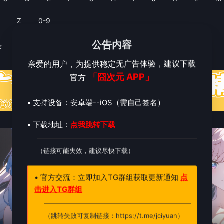
Y
Z
0-9
公告内容
序
评分排序
亲爱的用户，为提供稳定无广告体验，建议下载
「囧次元 APP」
官方
• 支持设备：安卓端--iOS（需自己签名）
• 下载地址：
点我跳转下载
10.0
1.0
（链接可能失效，建议尽快下载）
• 官方交流：立即加入TG群组获取更新通知
点
击进入TG群组
（跳转失败可复制链接：https://t.me/jciyuan）