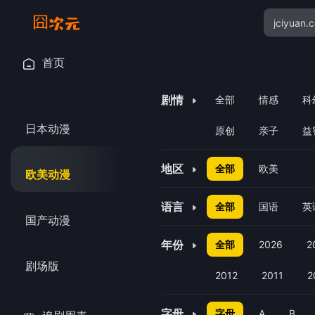
首页
剧情
全部
情感
科
日本动漫
原创
亲子
益
地区
全部
欧美
欧美动漫
语言
全部
国语
英
国产动漫
年份
全部
2026
2
剧场版
2012
2011
2
字母
字母
A
B