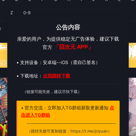
Y
Z
0-9
公告内容
序
评分排序
亲爱的用户，为提供稳定无广告体验，建议下载
「囧次元 APP」
官方
• 支持设备：安卓端--iOS（需自己签名）
• 下载地址：
点我跳转下载
6.0
4.0
（链接可能失效，建议尽快下载）
• 官方交流：立即加入TG群组获取更新通知
点
击进入TG群组
（跳转失败可复制链接：https://t.me/jciyuan）