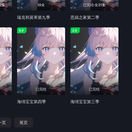
2集
10全
已完结·全21集
瑞克和莫蒂第九季
恶搞之家第二季
5.0
2.0
已完结
已完结
海绵宝宝第四季
海绵宝宝第三季
一页
尾页