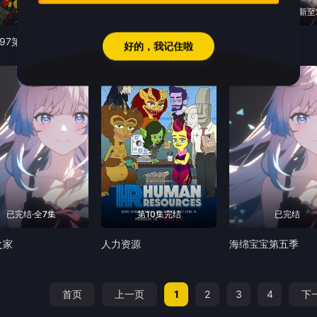
第8集
第8集完结
每周一更新·更新至
97第二季
星球大战:幻境—第九个绝地武士
柯蒂斯总统
好的，我记住啦
8.0
1.0
已完结·全7集
第10集完结
已完结
之家
人力资源
海绵宝宝第五季
首页
上一页
1
2
3
4
下