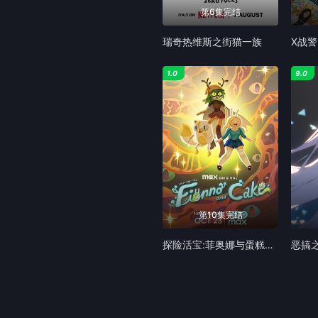
第6集完结
瑞奇热维斯之街猫一族
X战警
1.0
9.0
第10集完结
探险活宝:菲奥娜与蛋糕第二季
恶搞