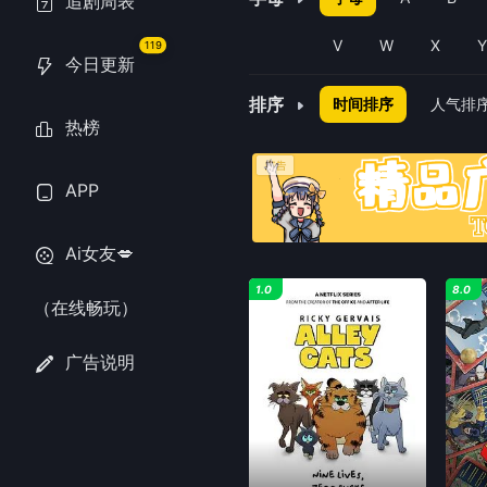
追剧周表
V
W
X
119
今日更新
排序
时间排序
人气排
热榜
APP
Ai女友💋
1.0
8.0
（在线畅玩）
广告说明