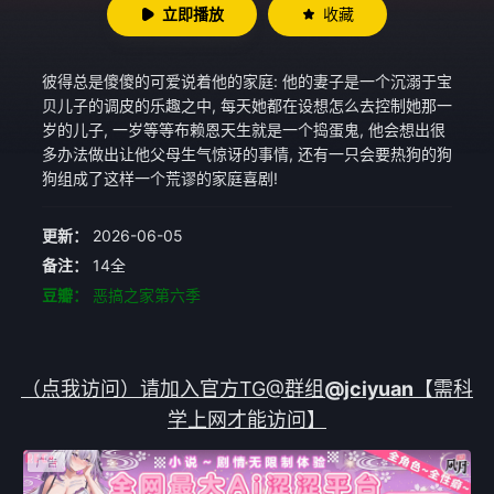
立即播放
收藏
彼得总是傻傻的可爱说着他的家庭: 他的妻子是一个沉溺于宝
贝儿子的调皮的乐趣之中, 每天她都在设想怎么去控制她那一
岁的儿子, 一岁等等布赖恩天生就是一个捣蛋鬼, 他会想出很
多办法做出让他父母生气惊讶的事情, 还有一只会要热狗的狗
狗组成了这样一个荒谬的家庭喜剧!
更新：
2026-06-05
备注：
14全
豆瓣：
恶搞之家第六季
（点我访问）请加入官方TG@群组
@jciyuan
【需科
学上网才能访问】