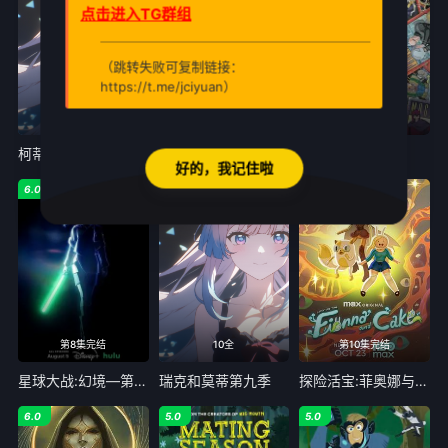
点击进入TG群组
（跳转失败可复制链接：
https://t.me/jciyuan）
3#周一
第6集完结
第8集
柯蒂斯总统
瑞奇热维斯之街猫一族
X战警97第二季
好的，我记住啦
6.0
3.0
1.0
第8集完结
10全
第10集完结
星球大战:幻境—第九个绝地武士
瑞克和莫蒂第九季
探险活宝:菲奥娜与蛋糕第二季
6.0
5.0
5.0