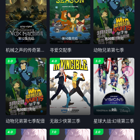
第12集完结
第10集完结
第20集已完结
机械之声的传奇第四季
寻爱交配季
动物兄弟第七季
3.0
4.0
3.0
第20集已完结
8全
9全
动物兄弟第七季配音
无敌少侠第三季
星球大战:幻境第三季
4.0
7.0
2.0