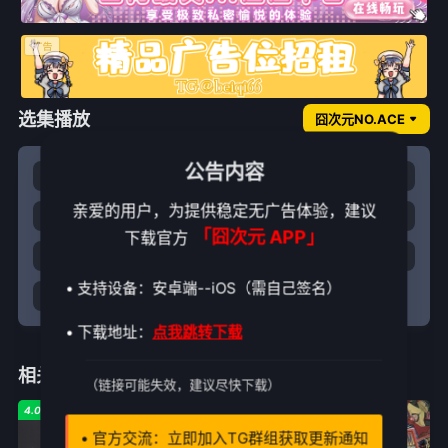
选集播放
囧次元NO.ACE
公告内容
第01集
第02集
第03集
第04集
亲爱的用户，为提供稳定无广告体验，建议
第05集
第06集
第07集
第08集
「囧次元 APP」
下载官方
第09集
第10集
第11集
第12集
• 支持设备：安卓端--iOS（需自己签名）
第13集
• 下载地址：
点我跳转下载
相关推荐
（链接可能失效，建议尽快下载）
4.0
1.0
8.0
• 官方交流：立即加入TG群组获取更新通知