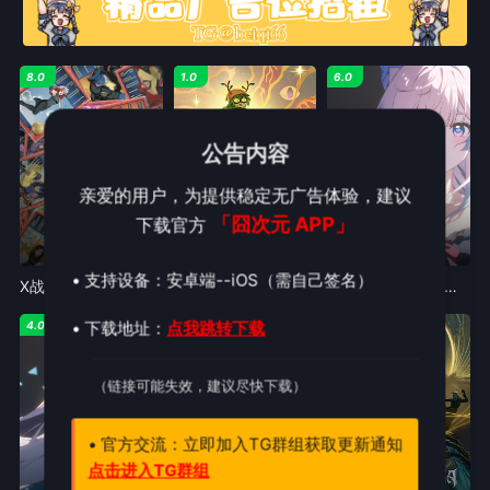
8.0
1.0
6.0
公告内容
亲爱的用户，为提供稳定无广告体验，建议
「囧次元 APP」
下载官方
第8集
第10集完结
已完结
• 支持设备：安卓端--iOS（需自己签名）
X战警97第二季
探险活宝:菲奥娜与蛋糕第二季
红白黑黄第六季RWBYSeason6
• 下载地址：
点我跳转下载
4.0
9.0
6.0
（链接可能失效，建议尽快下载）
• 官方交流：立即加入TG群组获取更新通知
点击进入TG群组