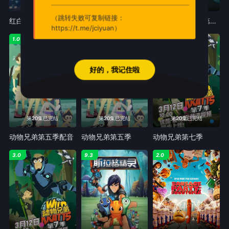
已完结
已完结
第12集完结
（跳转失败可复制链接：
红白黑黄第五季RWBYSeason5
红白黑黄第七季RWBYSeason7
机械之声的传奇第四季
https://t.me/jciyuan）
1.0
9.0
5.0
好的，我记住啦
第20集已完结
第20集已完结
第20集已完结
动物兄弟第五季配音
动物兄弟第五季
动物兄弟第七季
3.0
9.3
2.0