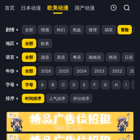
首页
日本动漫
欧美动漫
国产动漫
剧场版
追剧周
我的观影记录
剧情
全部
情感
科幻
热血
推理
搞笑
冒险
地区
全部
欧美
语言
全部
国语
英语
粤语
闽南语
韩语
日语
年份
全部
2026
2025
2024
2023
2022
2021
暂无观看影片的记录
字母
字母
A
B
C
D
E
F
G
H
I
J
排序
时间排序
人气排序
评分排序