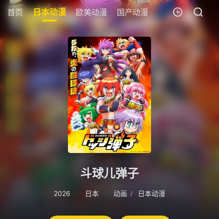
首页
日本动漫
欧美动漫
国产动漫
剧场版
追剧周
我的观影记录
暂无观看影片的记录
斗球儿弹子
2026
日本
动画
日本动漫
/