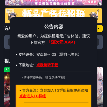
公告内容
选集播放
囧次元NO.纯享
亲爱的用户，为提供稳定无广告体验，建议
「囧次元 APP」
下载官方
1
2
3
4
• 支持设备：安卓端--iOS（需自己签名）
相关推荐
• 下载地址：
点我跳转下载
1.0
1.0
3.0
（链接可能失效，建议尽快下载）
• 官方交流：立即加入TG群组获取更新通知
点击进入TG群组
更新至05集
更新至第05集
更新至第05集