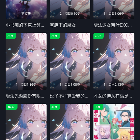
第17集
2｜周日0:10更
1｜周日1:06更
小书痴的下克上领主的养女
穹庐下的魔女
魔法少女奈叶EXCEEDSGunBlazeVengeance
6.0
8.0
8.0
1｜周日1:36更
1｜周日1:08更
1｜周六2:13更
魔法光源股份有限公司第二季
说了不打算爱我的公爵继承人不知为何对我宠爱有加
才女的侍从在满是高岭之花的贵族学校暗中照顾毫无生活自理能力的学院第一大小姐
10.0
4.0
7.0