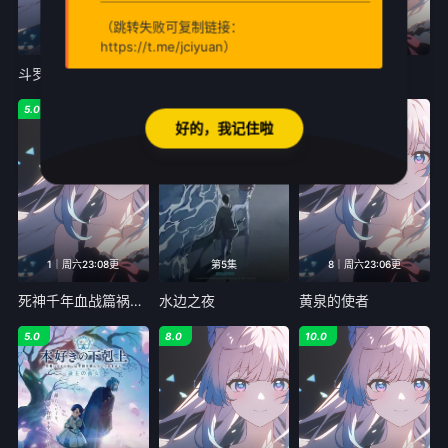
（跳转失败可复制链接：
更新至149话
1｜周六21:05更
1｜周六21:05更
https://t.me/jciyuan）
斗罗大陆3龙王传说合集
猫与龙
暗黑灯火
5.0
8.0
8.0
好的，我记住啦
1｜周六23:08更
第5集
8｜周六23:06更
死神千年血战篇祸进谭
水边之夜
黄泉的使者
5.0
8.0
10.0