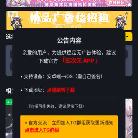
选集播放
囧次元NO.纯享
公告内容
亲爱的用户，为提供稳定无广告体验，建议
1
2
3
4
「囧次元 APP」
下载官方
5
6
• 支持设备：安卓端--iOS（需自己签名）
• 下载地址：
点我跳转下载
相关推荐
4.0
5.0
4.0
（链接可能失效，建议尽快下载）
• 官方交流：立即加入TG群组获取更新通知
点击进入TG群组