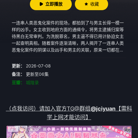
立即播放
收藏
一连串人类恶鬼化案件的现场，都拍到了与男主长得一模一
样的凶手。女主收到地府方面的通缉令，将男主逮捕归案等
待黑白无常审判。为洗脱罪名，男主逼不得已用计胁迫女主
一起查明真相。随着案件逐渐清晰，两人揭开了一连串人类
恶鬼化案件的阴谋以及凶手和男主的关联，原来一切都在幕
后黑手的掌握中……
更新：
2026-07-08
备注：
更新至06集
豆瓣：
城隍录
（点我访问）请加入官方TG@群组
@jciyuan
【需科
学上网才能访问】