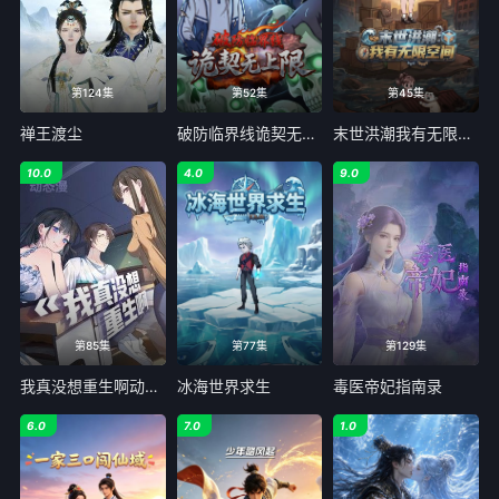
第124集
第52集
第45集
禅王渡尘
破防临界线诡契无上限
末世洪潮我有无限空间
10.0
4.0
9.0
第85集
第77集
第129集
我真没想重生啊动态漫画
冰海世界求生
毒医帝妃指南录
6.0
7.0
1.0