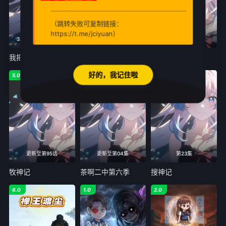
（跳转失败可复制链接：
https://t.me/jciyuan）
33|周日、周一10:00更
205|周一五10:00更
5全
我把末日上交给了国家
灵武大陆
谷雨街后巷
好的，我记住啦
5.0
5.0
2.0
更新至第95话
更新至第04集
第23集
牧神记
茶啊二中第六季
搜神记
6.0
1.0
2.0