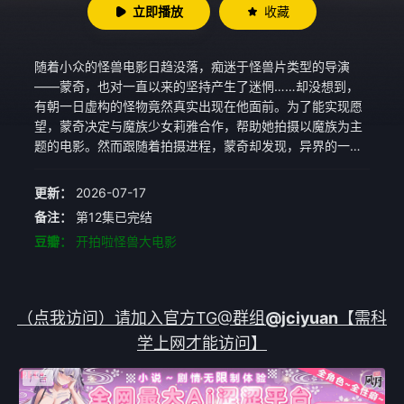
立即播放
收藏
随着小众的怪兽电影日趋没落，痴迷于怪兽片类型的导演
——蒙奇，也对一直以来的坚持产生了迷惘……却没想到，
有朝一日虚构的怪物竟然真实出现在他面前。为了能实现愿
望，蒙奇决定与魔族少女莉雅合作，帮助她拍摄以魔族为主
题的电影。然而跟随着拍摄进程，蒙奇却发现，异界的一切
竟都与自己息息相关……
更新：
2026-07-17
备注：
第12集已完结
豆瓣：
开拍啦怪兽大电影
（点我访问）请加入官方TG@群组
@jciyuan
【需科
学上网才能访问】