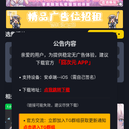
选集播放
囧次元NO.纯享
公告内容
1
2
3
4
亲爱的用户，为提供稳定无广告体验，建议
「囧次元 APP」
下载官方
5
6
7
8
9
10
11
12
• 支持设备：安卓端--iOS（需自己签名）
• 下载地址：
点我跳转下载
相关推荐
（链接可能失效，建议尽快下载）
1.0
1.0
6.0
• 官方交流：立即加入TG群组获取更新通知
点击进入TG群组