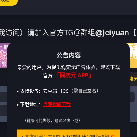
我访问）请加入官方TG@群组
@jciyuan
【
公告内容
亲爱的用户，为提供稳定无广告体验，建议下载
「囧次元 APP」
官方
囧次元NO.纯
• 支持设备：安卓端--iOS（需自己签名）
3
4
5
• 下载地址：
点我跳转下载
11
（链接可能失效，建议尽快下载）
• 官方交流：立即加入TG群组获取更新通知
点