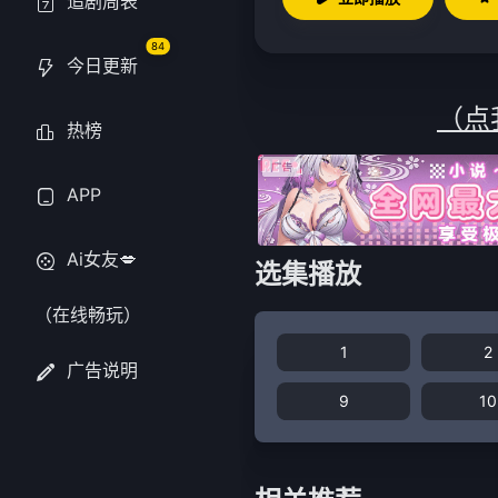
追剧周表
84
今日更新
（点
热榜
APP
Ai女友💋
选集播放
（在线畅玩）
1
2
广告说明
9
10