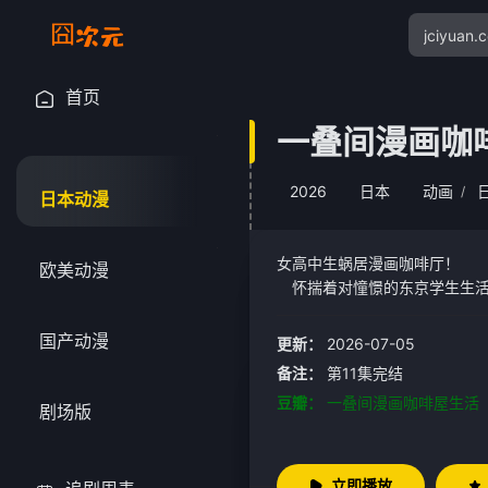
首页
一叠间漫画咖
2026
日本
动画
/
日本动漫
女高中生蜗居漫画咖啡厅！ 生活在秋田的高中生森田芽衣子，有一天被选中为贵族学校"天宫女学院"的特例转学生！
欧美动漫
怀揣着对憧憬的东京学生生活
国产动漫
更新：
2026-07-05
备注：
第11集完结
豆瓣：
一叠间漫画咖啡屋生活
剧场版
立即播放