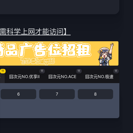
需科学上网才能访问】
11
11
11
11
享
囧次元NO.优享Ⅱ
囧次元NO.ACE
囧次元NO.极速
6
7
8