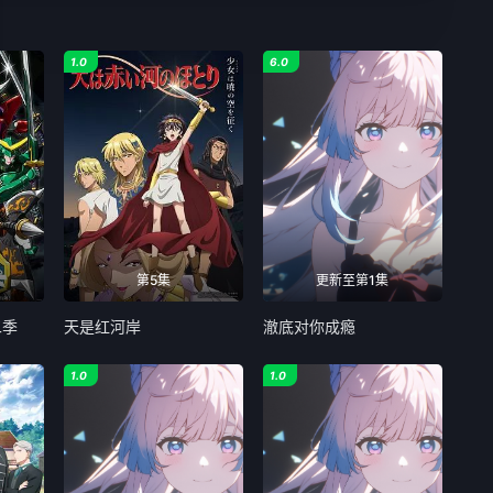
1.0
6.0
第5集
更新至第1集
二季
天是红河岸
澈底对你成瘾
1.0
1.0