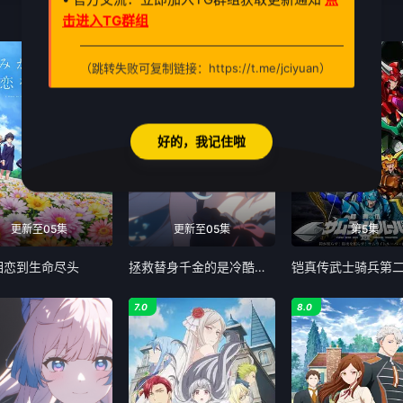
击进入TG群组
1.0
3.0
（跳转失败可复制链接：https://t.me/jciyuan）
好的，我记住啦
更新至05集
更新至05集
第5集
相恋到生命尽头
拯救替身千金的是冷酷无情冰之王子的爱
铠真传武士骑兵第
7.0
8.0