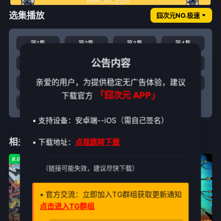
选集播放
囧次元NO.极速
第1集
第2集
第3集
第4集
公告内容
第5集
第6集
第7集
第8集
亲爱的用户，为提供稳定无广告体验，建议
第9集
第10集
第11集
第12集
「囧次元 APP」
下载官方
第13集
• 支持设备：安卓端--iOS（需自己签名）
相关推荐
• 下载地址：
点我跳转下载
8.0
4.0
3.0
（链接可能失效，建议尽快下载）
• 官方交流：立即加入TG群组获取更新通知
点击进入TG群组