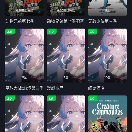
第20集已完结
第20集已完结
8全
动物兄弟第七季
动物兄弟第七季配音
无敌少侠第三季
3.0
4.0
7.0
9全
4全
10全
星球大战:幻境第三季
漫威丧尸
闹鬼酒店
2.0
1.0
1.0