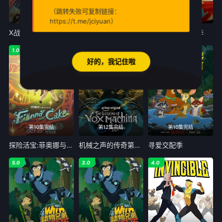
（跳转失败可复制链接：
第8集
每周一更新·更新至2集
10全
https://t.me/jciyuan）
X战警97第二季
柯蒂斯总统
瑞克和莫蒂第九季
1.0
6.0
5.0
好的，我记住啦
第10集完结
第12集完结
第10集完结
探险活宝:菲奥娜与蛋糕第二季
机械之声的传奇第四季
寻爱交配季
5.0
3.0
4.0