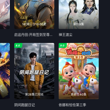
第118集
第119集
第120集
第126集
第127集
第128集
18|周三日10:00更
第119集
第134集
第135集
第136集
启运丹田:开局签到至尊丹田
禅王渡尘
第142集
第143集
第144集
8.0
9.0
第150集
第151集
第152集
第158集
第159集
第160集
第166集
第167集
第168集
第174集
第175集
第176集
第28集已完结
更新至40集
第182集
第183集
第184集
阴间跑腿日记
依娜和恰恰第三季
第190集
第191集
第192集