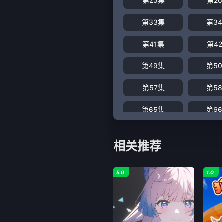
第25集
第2
第33集
第3
第41集
第4
第49集
第5
第57集
第5
第65集
第6
第73集
第7
相关推荐
第81集
第8
5.0
1.0
第89集
第9
第97集
第9
第105集
第10