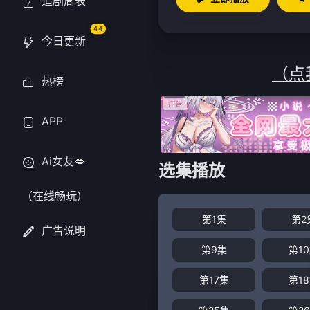
追剧周表
44
今日更新
（点
热榜
APP
Ai女友💋
选集播放
（在线畅玩）
第1集
第2
广告说明
第9集
第1
第17集
第1