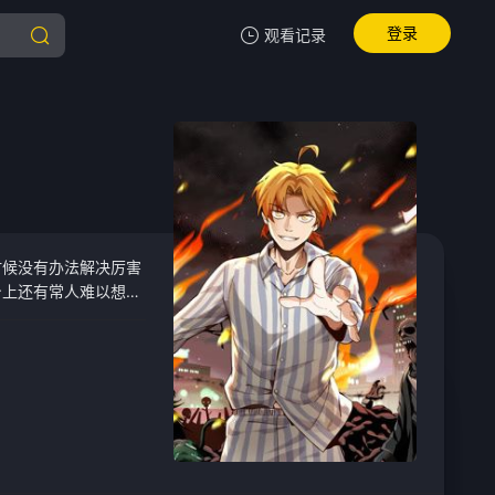
登录
观看记录
我的观影记录
暂无观看影片的记录
时候没有办法解决厉害
身上还有常人难以想象
然而作为一个重度精神
了诸多荒诞爆笑有紧张