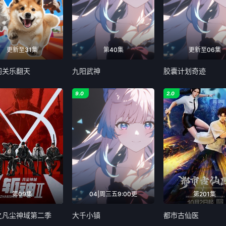
4集
第115集
第116集
第117集
2集
第123集
第124集
第125集
更新至31集
第40集
更新至06集
0集
第131集
第132集
第133集
闯关乐翻天
九阳武神
胶囊计划奇迹
8集
第139集
第140集
第141集
9.0
2.0
6集
第147集
第148集
第149集
4集
第155集
第156集
第157集
2集
第163集
第164集
第165集
0集
第171集
第172集
第173集
第09集
04|周三五9:00更
第201集
8集
第179集
第180集
第181集
之凡尘神域第二季
大千小镇
都市古仙医
6集
第187集
第188集
第189集