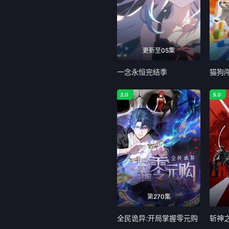
第113集
第11
第121集
第12
更新至05集
第129集
第13
一念永恒完结季
猫狗
第137集
第13
2.0
5.0
第145集
第14
第153集
第15
第161集
第16
第169集
第17
第270集
第177集
第17
全民诡异:开局掌握零元购
斩神
第185集
第18