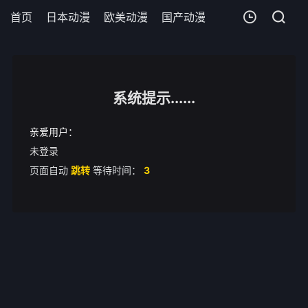
首页
日本动漫
欧美动漫
国产动漫
剧场版
追剧周
我的观影记录
废柴风纪委员与裙子长度不合规的JK的故事
系统提示......
清空
亲爱用户：
未登录
页面自动
跳转
等待时间：
3