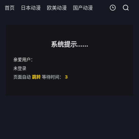
首页
日本动漫
欧美动漫
国产动漫
剧场版
追剧周
我的观影记录
废柴风纪委员与裙子长度不合规的JK的故事
第1集
系统提示......
清空
亲爱用户：
未登录
页面自动
跳转
等待时间：
3