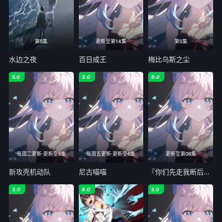
第5集
更新至第14集
第5集
水边之夜
百日成王
梅比乌斯之尘
5.0
3.0
9.0
每周二更新·更新至5集
每周五更新·更新至6集
更新至第06集
新攻壳机动队
尼古喵喵
『你们先走我断后』于是10年后我成为了传说
3.0
8.0
5.0