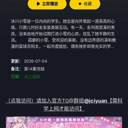
立即播放
收藏
冰川小雪是一位内向的学生，她总是向外筑起一道高高的心
墙，只跟儿时好友安昙美姫互动。有一天，名叫雨宫凑的男
孩，没来由地开始试图打进小雪的心房，扰乱了她平静的生
活。 孤僻的小雪、受欢迎的美姫、没有边界感的凑和散
漫的篮球员阳太，一起共度尴尬、偶有挫折却很充实的学生
生活。
更新：
2026-07-04
备注：
第14集完结
豆瓣：
冰之城墙
（点我访问）请加入官方TG@群组
@jciyuan
【需科
学上网才能访问】