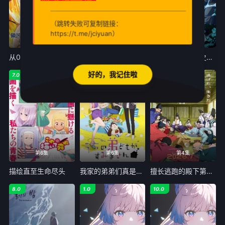
（跳转失败可复制链接：
https://t.me/jciyuan）
第6集
第6集
第17集
从0位居民开始的边境领主大人
择日飞升
关于我转生变成史莱姆这档事第四季
好的，我记住啦
7.0
6.0
6.0
第6集
第6集
第4集
描绘直至生命尽头
我家的弟弟们真是让您费心了
擅长逃跑的殿下第二季
8.0
1.0
10.0