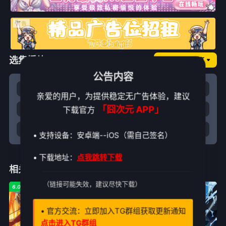
选集播放
囧次元NO.纯享
公告内容
1
2
3
4
亲爱的用户，为提供稳定无广告体验，建议
「囧次元 APP」
下载官方
5
6
7
8
9
10
11
12
• 支持设备：安卓端--iOS（需自己签名）
• 下载地址：
点我跳转下载
相关推荐
（链接可能失效，建议尽快下载）
6.0
7.0
7.0
• 官方交流：立即加入TG群组获取更新通知
点击进入TG群组