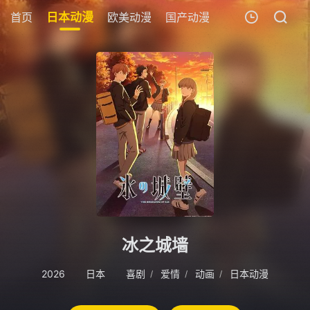
首页
日本动漫
欧美动漫
国产动漫
剧场版
追剧周
我的观影记录
暂无观看影片的记录
冰之城墙
2026
日本
喜剧
爱情
动画
日本动漫
/
/
/