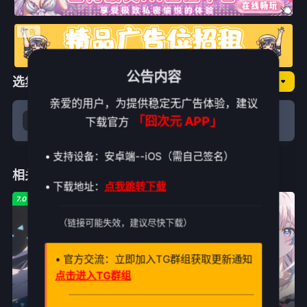
公告内容
选集播放
囧次元NO.纯享
亲爱的用户，为提供稳定无广告体验，建议
「囧次元 APP」
下载官方
全集
• 支持设备：安卓端--iOS（需自己签名）
相关推荐
• 下载地址：
点我跳转下载
7.0
8.0
8.0
（链接可能失效，建议尽快下载）
• 官方交流：立即加入TG群组获取更新通知
点击进入TG群组
09|一六 9:00更
更新至第18集
19|周日一10:00更