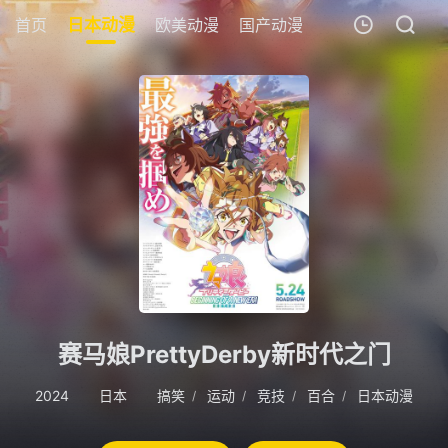
首页
日本动漫
欧美动漫
国产动漫
剧场版
追剧周
我的观影记录
暂无观看影片的记录
赛马娘PrettyDerby新时代之门
2024
日本
搞笑
运动
竞技
百合
日本动漫
/
/
/
/