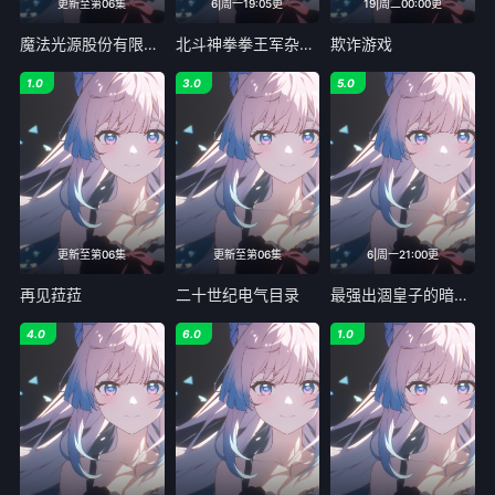
更新至第06集
6|周一19:05更
19|周二00:00更
魔法光源股份有限公司第二季
北斗神拳拳王军杂兵们的挽歌第二季
欺诈游戏
1.0
3.0
5.0
更新至第06集
更新至第06集
6|周一21:00更
再见菈菈
二十世纪电气目录
最强出涸皇子的暗跃帝位争夺
4.0
6.0
1.0