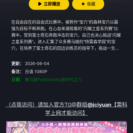
立即播放
收藏
在自由自在的自由式比赛中，被称作“宝穴”的森林宝穴以最
强为目标不断奔跑。在心血来潮观看的“闪耀之星系列赛”比
赛中，受到富士奇石奔跑冲击的宝穴，自己也决心挑战“闪耀
之星系列赛”。进入汇集了众多赛马娘的“特雷森学园”的宝
穴，在培养了富士奇石的田边训练员的指导下，挑战一生只
允许挑战一次的“经典三冠赛”。在那里等待着她的是拥有超
过宝穴实力的同龄人竞争对手们。抱着专心的想法，脚踏实
更新：
2026-06-04
地持续努力的烈焰快驹。追逐着只有自己才能看到的“朋友”
备注：
日语 1080P
奔跑的曼城茶座。以及，寻找赛马娘可能性的方向的疯狂科
豆瓣：
赛马娘PrettyDerby新时代之门
学家——爱丽速子。带着自己的骄傲、倔强和灵魂奔跑的赛
马娘。激烈的战斗打开了新时代的大门。“谁来当是对手都没
有关系！我要成为最强的赛马娘！！”
（点我访问）请加入官方TG@群组
@jciyuan
【需科
学上网才能访问】