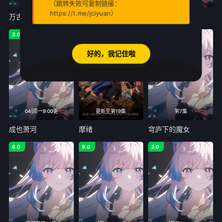
（跳转失败可复制链接：
https://t.me/jciyuan）
万古至尊:李云霄传
黄泉的使者
雾镜狐月
3.0
9.0
8.0
好的，我记住啦
04|周一9:00更
更新至第19集
第7集
成也萧河
摩绪
穹庐下的魔女
6.0
9.0
2.0