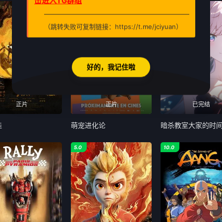
击进入TG群组
9.0
3.0
（跳转失败可复制链接：https://t.me/jciyuan）
好的，我记住啦
正片
正片
已完结
娃
萌宠进化论
暗杀教室大家的时
5.0
10.0