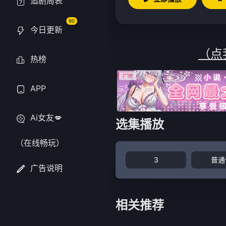
追剧周表
90
今日更新
（点
热榜
APP
Ai女友💋
选集播放
（在线畅玩）
3
普通
广告说明
相关推荐