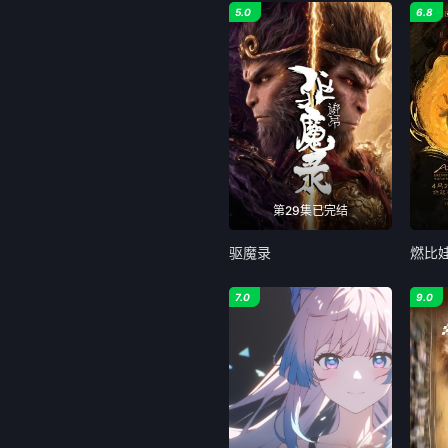
5.0
6.8
第29集已完结
驱魔录
燃比
7.0
9.0