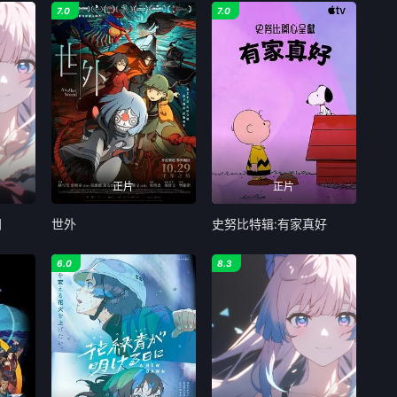
7.0
7.0
正片
正片
间
世外
史努比特辑:有家真好
6.0
8.3