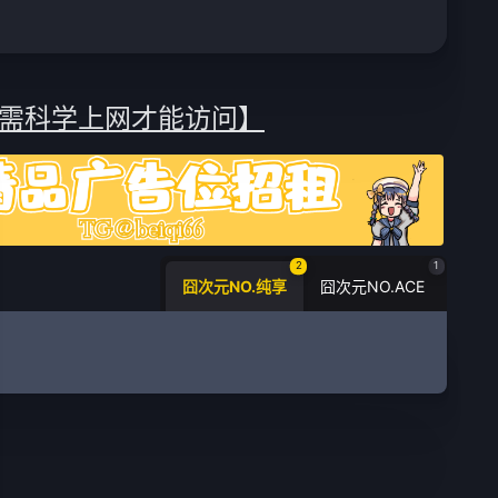
需科学上网才能访问】
2
1
囧次元NO.纯享
囧次元NO.ACE