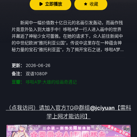
立即播放
收藏
新闻中一幅价值数十亿日元的名画引发轰动，而画作残
片竟意外坠入到大雄手中！哆啦A梦一行人进入画中的世界
并邂逅了神秘少女可蕾雅。在她的请求下，众人前往新闻中
的中世纪欧洲“雅托利亚公国”。传说中这里存在一种蕴含神
秘力量的宝石“雅托利亚蓝”，为了揭开宝石之谜，哆啦A梦一
行人展开了冒险，流传中“世界毁灭”的传说开始复苏，他们
陷入了巨大的危机......
更新：
2026-06-26
备注：
双语1080P
豆瓣：
哆啦A梦:大雄的绘画奇遇记
（点我访问）请加入官方TG@群组
@jciyuan
【需科
学上网才能访问】