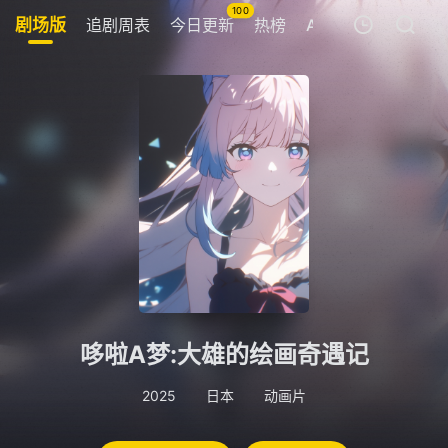
100
剧场版
追剧周表
今日更新
热榜
APP
Ai女友💋
我的观影记录
暂无观看影片的记录
哆啦A梦:大雄的绘画奇遇记
2025
日本
动画片