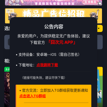
公告内容
选集播放
囧次元NO.纯享
亲爱的用户，为提供稳定无广告体验，建议
「囧次元 APP」
下载官方
全集
备用
• 支持设备：安卓端--iOS（需自己签名）
相关推荐
• 下载地址：
点我跳转下载
5.0
6.8
9.0
（链接可能失效，建议尽快下载）
• 官方交流：立即加入TG群组获取更新通知
点击进入TG群组
第29集已完结
正片
正片