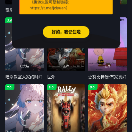
（跳转失败可复制链接：
https://t.me/jciyuan）
驱魔录
燃比娃
萌宠进化论
3.0
7.0
7.0
好的，我记住啦
已完结
正片
正片
暗杀教室大家的时间
世外
史努比特辑:有家真好
7.0
9.0
5.0